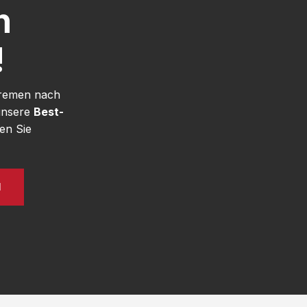
h
!
Bremen nach
unsere
Best-
en Sie
N