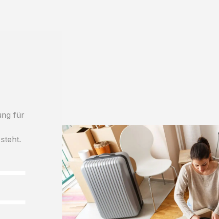
ung für
steht.