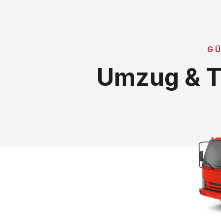
G
Umzug & T