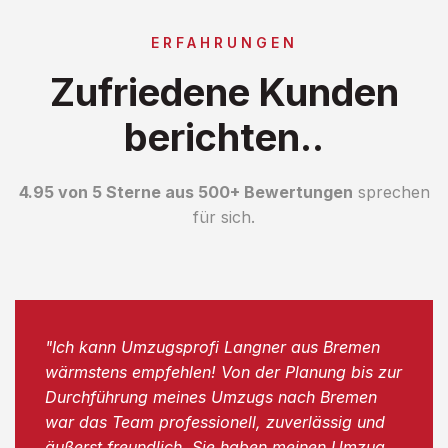
ERFAHRUNGEN
Zufriedene Kunden
berichten..
4.95 von 5 Sterne aus 500+ Bewertungen
sprechen
für sich.
"Ich kann Umzugsprofi Langner aus Bremen
wärmstens empfehlen! Von der Planung bis zur
Durchführung meines Umzugs nach Bremen
war das Team professionell, zuverlässig und
äußerst freundlich. Sie haben meinen Umzug