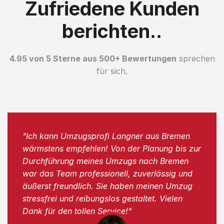
Zufriedene Kunden
berichten..
4.95 von 5 Sterne aus 500+ Bewertungen
sprechen
für sich.
"Ich kann Umzugsprofi Langner aus Bremen
wärmstens empfehlen! Von der Planung bis zur
Durchführung meines Umzugs nach Bremen
war das Team professionell, zuverlässig und
äußerst freundlich. Sie haben meinen Umzug
stressfrei und reibungslos gestaltet. Vielen
Dank für den tollen Service!"