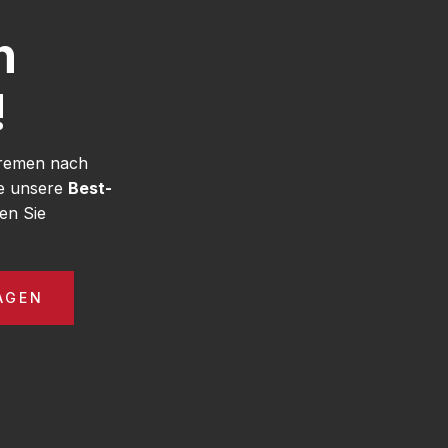
h
!
Bremen nach
ie unsere
Best-
en Sie
AGEN