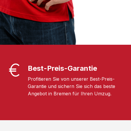
Best-Preis-Garantie
Profitieren Sie von unserer Best-Preis-
Garantie und sichern Sie sich das beste
Angebot in Bremen für Ihren Umzug.