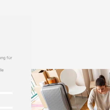
ung für
lle