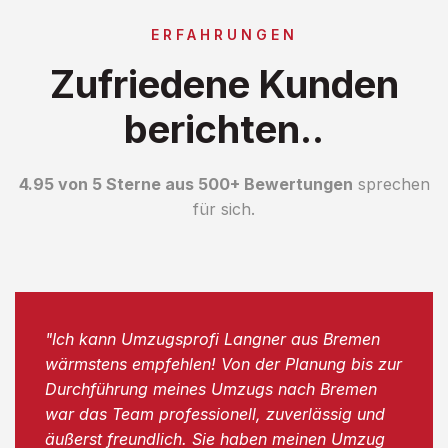
ERFAHRUNGEN
Zufriedene Kunden
berichten..
4.95 von 5 Sterne aus 500+ Bewertungen
sprechen
für sich.
"Ich kann Umzugsprofi Langner aus Bremen
wärmstens empfehlen! Von der Planung bis zur
Durchführung meines Umzugs nach Bremen
war das Team professionell, zuverlässig und
äußerst freundlich. Sie haben meinen Umzug