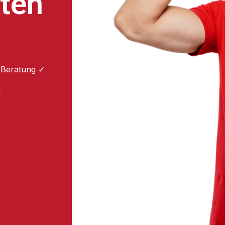
ten
 Beratung ✓
: