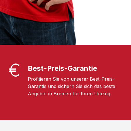
Best-Preis-Garantie
Profitieren Sie von unserer Best-Preis-
Garantie und sichern Sie sich das beste
Angebot in Bremen für Ihren Umzug.