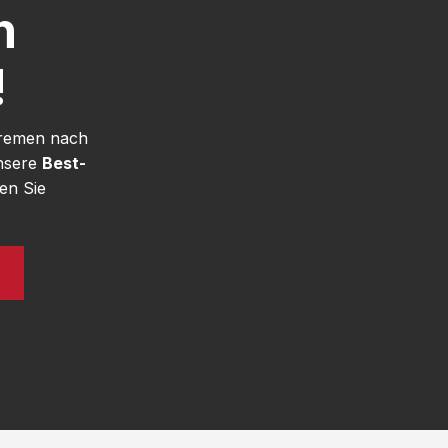
h
!
Bremen nach
unsere
Best-
en Sie