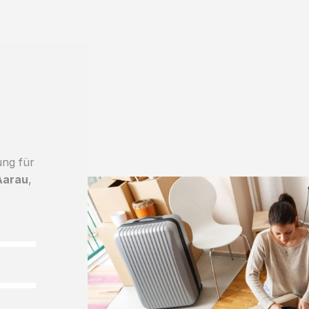
ung für
Aarau
,