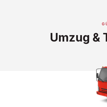
G
Umzug & T