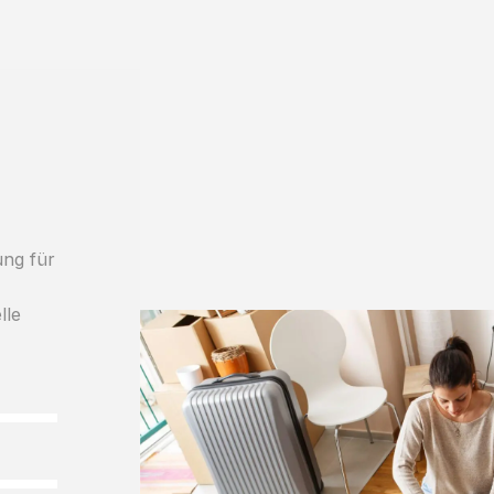
ung für
lle