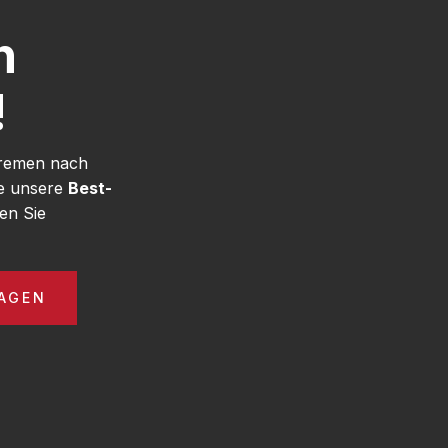
h
!
Bremen nach
ie unsere
Best-
en Sie
AGEN