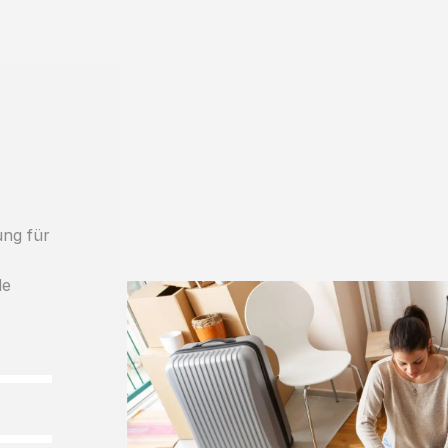
ung für
le