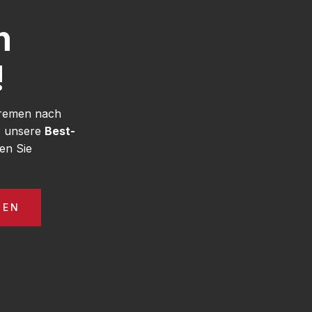
h
!
Bremen nach
e unsere
Best-
en Sie
GEN