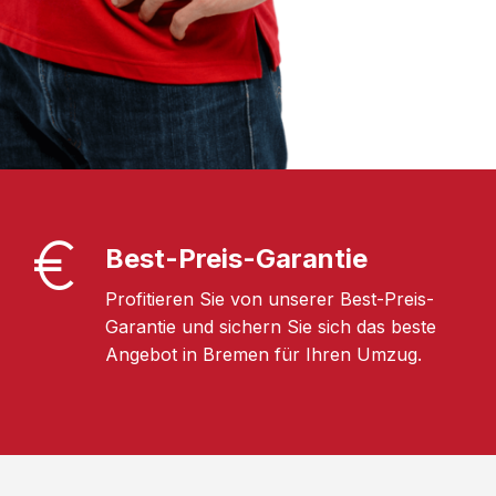
Best-Preis-Garantie
Profitieren Sie von unserer Best-Preis-
Garantie und sichern Sie sich das beste
Angebot in Bremen für Ihren Umzug.