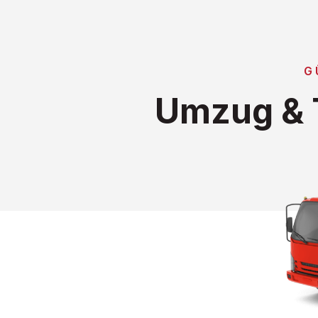
G
Umzug & T