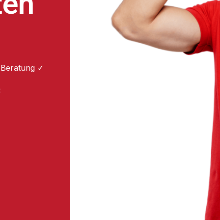
ten
 Beratung ✓
: