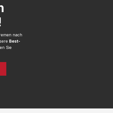
h
!
Bremen nach
nsere
Best-
en Sie