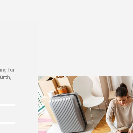
ung für
ürth
,