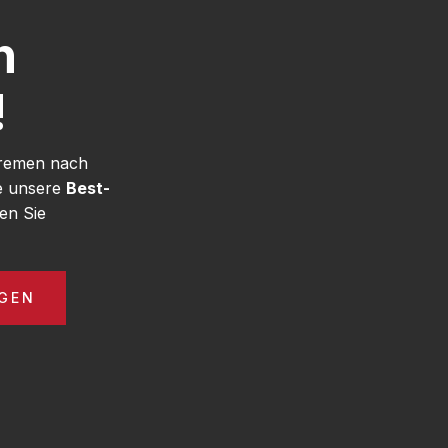
h
!
Bremen nach
e unsere
Best-
en Sie
GEN