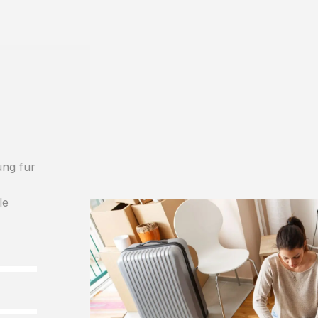
ung für
le