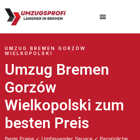
Umzugsunternehmen Bremen
UMZUG BREMEN GORZÓW
WIELKOPOLSKI
Umzug Bremen
Gorzów
Wielkopolski zum
besten Preis
Beste Preise ✓ Umfassender Service ✓ Persönliche