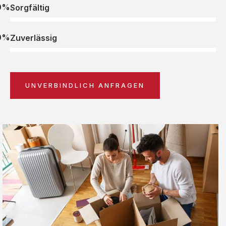
0%
Sorgfältig
0%
Zuverlässig
UNVERBINDLICH ANFRAGEN