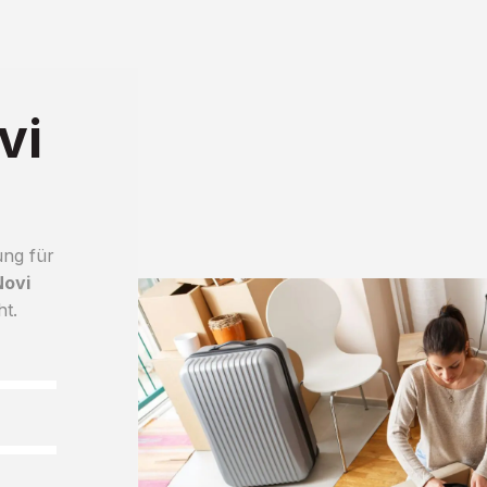
vi
ung für
Novi
ht.