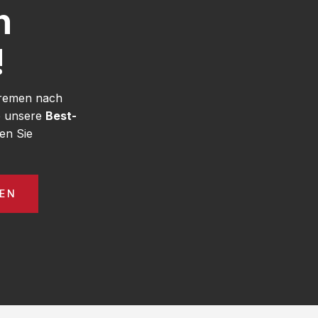
h
!
Bremen nach
e unsere
Best-
en Sie
GEN