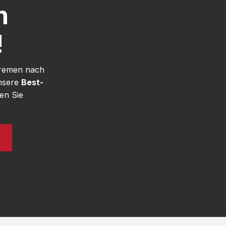
h
!
Bremen nach
unsere
Best-
en Sie