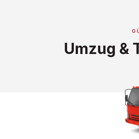
G
Umzug & T