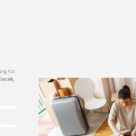
ung für
Cacak
,