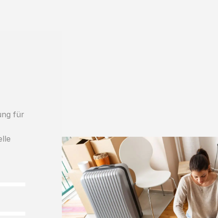
ung für
lle