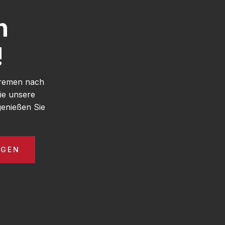
h
!
Bremen nach
ie unsere
enießen Sie
AGEN