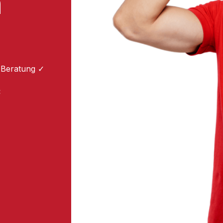
m
 Beratung ✓
: